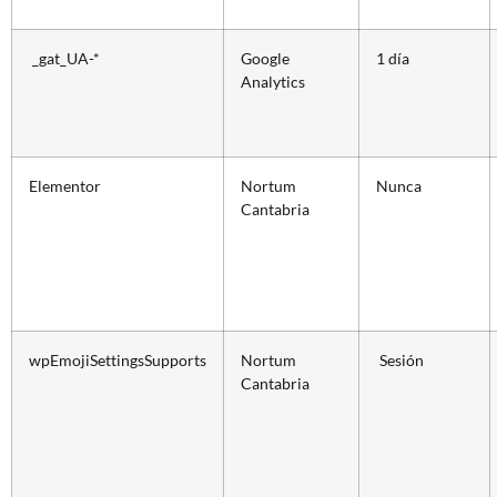
_gat_UA-*
Google
1 día
Analytics
Elementor
Nortum
Nunca
Cantabria
wpEmojiSettingsSupports
Nortum
Sesión
Cantabria