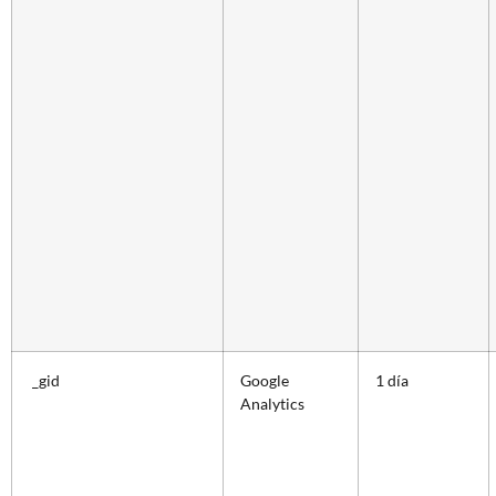
_gid
Google
1 día
Analytics